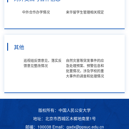
中外合作办学情况
来华留学生管理相关规定
其他
巡视组反馈意见，落实反
自然灾害等突发事件的应
馈意见整改情况
急处理预案、预警信息和
处置情况，涉及学校的重
大事件的调查和处理情况
版权所有：中国人民公安大学
地址：北京市西城区木樨地南里1号
邮编：100038 Email：
gadx@ppsuc.edu.cn