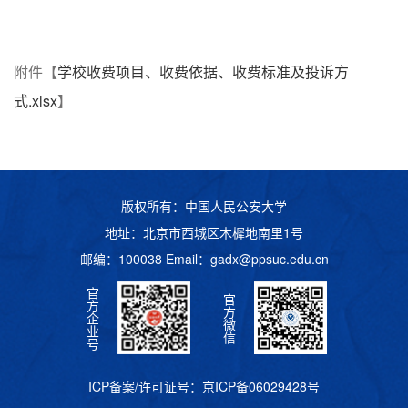
附件【
学校收费项目、收费依据、收费标准及投诉方
式.xlsx
】
版权所有：中国人民公安大学
地址：北京市西城区木樨地南里1号
邮编：100038 Email：
gadx@ppsuc.edu.cn
官
官
方
方
企
微
业
信
号
ICP备案/许可证号：
京ICP备06029428号