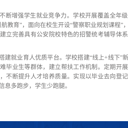
不断增强学生就业竞争力。学校开展覆盖全年级
引航教育”，面向
在校生
开设
“警察职业规划
课程
”
建立完善
具有
公安院校
特色的
招警统考
辅导体
搭建就业育人优质平台
。
学
校搭建
“线上+线下”
难毕业生
等群体
，
建立帮扶工作机制
。
定期开
，不断提升人才培养质量
。
实现
以毕业去向登
信息多跑步，学生少跑腿。