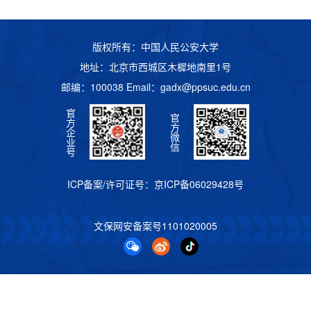
版权所有：中国人民公安大学
地址：北京市西城区木樨地南里1号
邮编：100038 Email：
gadx@ppsuc.edu.cn
官
官
方
方
企
微
业
信
号
ICP备案/许可证号：
京ICP备06029428号
文保网安备案号
1101020005