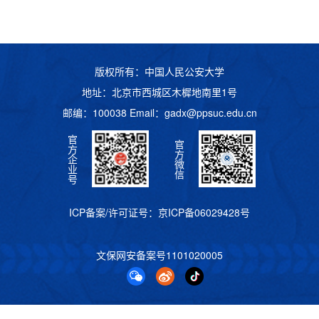
版权所有：中国人民公安大学
地址：北京市西城区木樨地南里1号
邮编：100038 Email：
gadx@ppsuc.edu.cn
官
官
方
方
企
微
业
信
号
ICP备案/许可证号：
京ICP备06029428号
文保网安备案号
1101020005