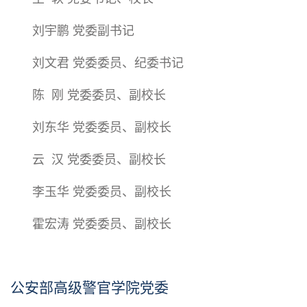
刘宇鹏 党委副书记
刘文君 党委委员、纪委书记
陈 刚 党委委员、副校长
刘东华 党委委员、副校长
云 汉 党委委员、副校长
李玉华 党委委员、副校长
霍宏涛 党委委员、副校长
公安部高级警官学院党委