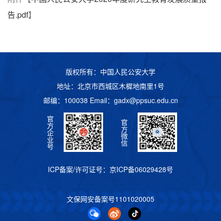
告.pdf
】
版权所有：中国人民公安大学
地址：北京市西城区木樨地南里1号
邮编：100038 Email：
gadx@ppsuc.edu.cn
官
官
方
方
企
微
业
信
号
ICP备案/许可证号：
京ICP备06029428号
文保网安备案号
1101020005