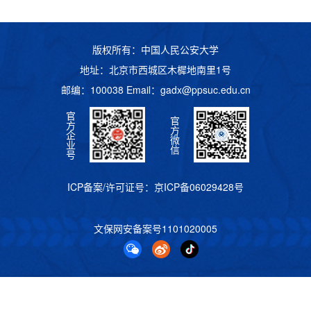
版权所有：中国人民公安大学
地址：北京市西城区木樨地南里1号
邮编：100038 Email：
gadx@ppsuc.edu.cn
官
官
方
方
企
微
业
信
号
ICP备案/许可证号：
京ICP备06029428号
文保网安备案号
1101020005