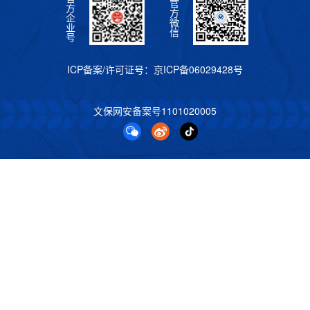
官
方
方
企
微
业
信
号
ICP备案/许可证号：
京ICP备06029428号
文保网安备案号
1101020005