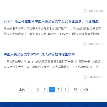
2025/05/09
2025年浙江考生报考中国人民公安大学公安专业面试、心理测试和体能测试须知
凡志愿报考中国人民公安大学公安专业的浙江籍考生，须参加浙江省公安警察
院校招生综合测试。考生须于2025年3月18日至4月7日登录浙江警察学院招生
信息网（网址：www.zjjcxy.cn/zsxxw）网上报名专栏，进入浙江公安招生网上
2025/03/18
报名系统办理报名手续，缴纳报名费160元。未按要求参加“公安警察院校招生
综合测试”的，将无法填报我校公安专业志愿。综合测试包括面试、心理测试和
中国人民公安大学2024年成人高等教育招生章程
体能测试，其中任何一项不合格，则综合测试不合格。一、测...
中国人民公安大学2024年成人高等教育招生章程第一章 总 则第一条 为保证中
国人民公安大学（以下简称公安大学）成人高等教育招生工作顺利开展，规范
招生行为，维护考生合法权益，根据《中华人民共和国教育法》《中华人民共
2024/07/12
和国高等教育法》以及教育部、公安部和各省（区、市）教育行政部门、招生
考试机构关于成人高等教育考试招生工作有关规定要求，结合实际，制定本章
程。第二条 公安大学是公安部直属全日制普通高等学校，...
...
上页
1
2
3
4
5
6
30
下页