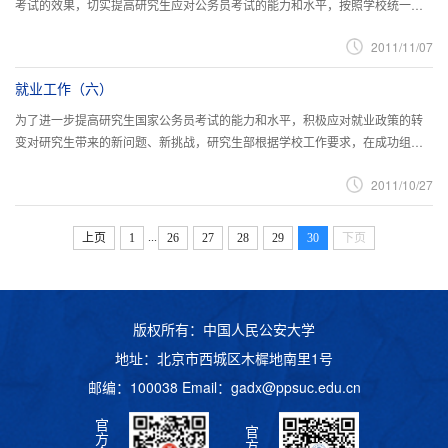
考试的效果，切实提高研究生应对公务员考试的能力和水平，按照学校统一部
署，研究生部于2011年11月6日组织2009级全体研究生在研究生教育楼开展...
2011/11/07
就业工作（六）
为了进一步提高研究生国家公务员考试的能力和水平，积极应对就业政策的转
变对研究生带来的新问题、新挑战，研究生部根据学校工作要求，在成功组织
了第一次公务员模拟考试之后，于2011年10月26日下午14时，组织2009级...
2011/10/27
...
上页
1
26
27
28
29
30
下页
版权所有：中国人民公安大学
地址：北京市西城区木樨地南里1号
邮编：100038 Email：
gadx@ppsuc.edu.cn
官
官
方
方