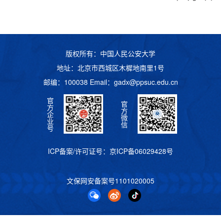
版权所有：中国人民公安大学
地址：北京市西城区木樨地南里1号
邮编：100038 Email：
gadx@ppsuc.edu.cn
官
官
方
方
企
微
业
信
号
ICP备案/许可证号：
京ICP备06029428号
文保网安备案号
1101020005