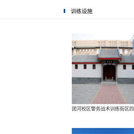
训练设施
团河校区警务战术训练街区四合