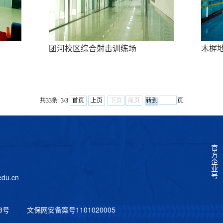
团河校区综合射击训练场
木樨
共33条 3/3
首页
上页
下页
尾页
页
官
方
企
业
号
du.cn
28号
文保网安备案号
1101020005