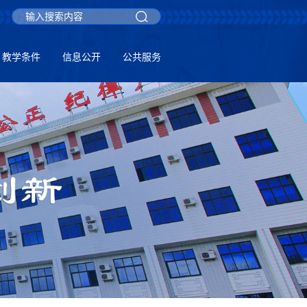
教学条件
信息公开
公共服务