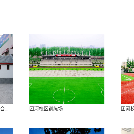
...
团河校区训练场
团河