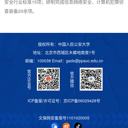
安全行业标准15项；研制完成信息网络安全、计算机犯罪侦
查装备20余项。
版权所有：中国人民公安大学
地址：北京市西城区木樨地南里1号
邮编：100038 Email：
gadx@ppsuc.edu.cn
官
官
方
方
企
微
业
信
号
ICP备案/许可证号：
京ICP备06029428号
文保网安备案号
1101020005