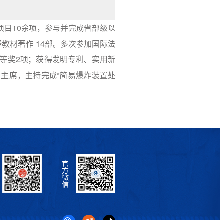
项目10余项，参与并完成省部级以
教材著作 14部。多次参加国际法
等奖2项；获得发明专利、实用新
同主席，主持完成“简易爆炸装置处
官
方
微
信