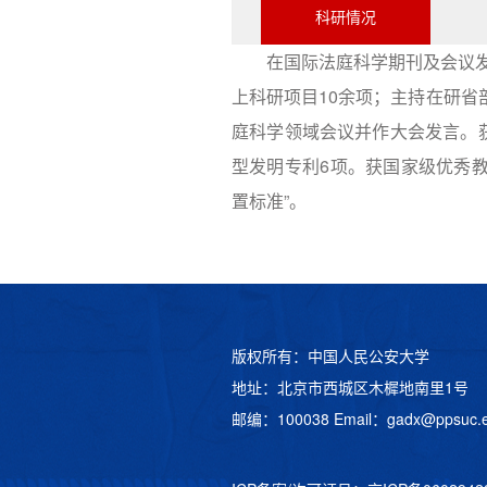
科研情况
在国际法庭科学期刊及会议发
上科研项目10余项；主持在研省
庭科学领域会议并作大会发言。
型发明专利6项。获国家级优秀教
置标准”。
版权所有：中国人民公安大学
地址：北京市西城区木樨地南里1号
邮编：100038 Email：
gadx@ppsuc.e