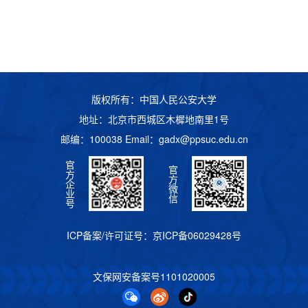
版权所有：中国人民公安大学
地址：北京市西城区木樨地南里1号
邮编：100038 Email：
gadx@ppsuc.edu.cn
官
官
方
方
企
微
业
信
号
ICP备案/许可证号：
京ICP备06029428号
文保网安备案号
1101020005