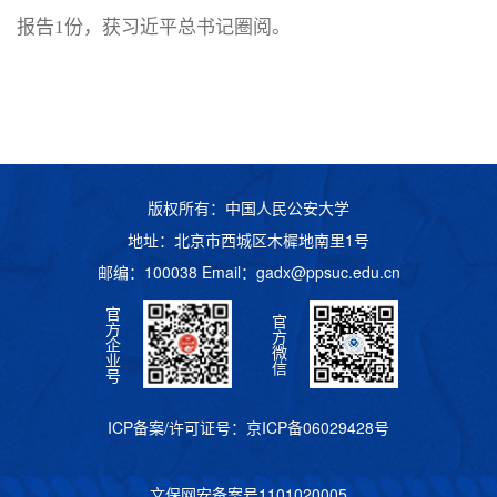
报告1份，获习近平总书记圈阅。
版权所有：中国人民公安大学
地址：北京市西城区木樨地南里1号
邮编：100038 Email：
gadx@ppsuc.edu.cn
官
官
方
方
企
微
业
信
号
ICP备案/许可证号：
京ICP备06029428号
文保网安备案号
1101020005