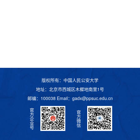
版权所有：中国人民公安大学
地址：北京市西城区木樨地南里1号
邮编：100038 Email：
gadx@ppsuc.edu.cn
官
官
方
方
企
微
业
信
号