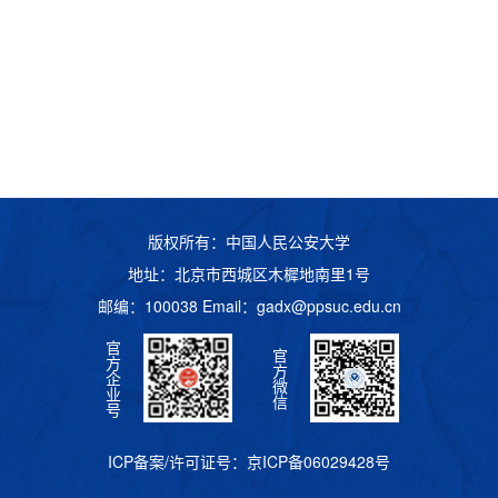
版权所有：中国人民公安大学
地址：北京市西城区木樨地南里1号
邮编：100038 Email：
gadx@ppsuc.edu.cn
官
官
方
方
企
微
业
信
号
ICP备案/许可证号：
京ICP备06029428号