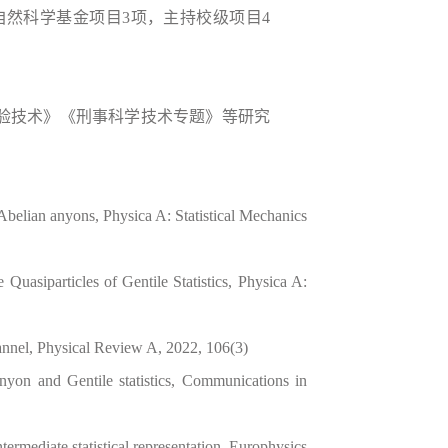
家自然科学基金项目3项，主持校级项目4
验技术》《刑事科学技术专题》等研究
belian anyons, Physica A: Statistical Mechanics
uasiparticles of Gentile Statistics, Physica A:
hannel, Physical Review A, 2022, 106(3)
nyon and Gentile statistics, Communications in
rmediate statistical representation, Europhysics