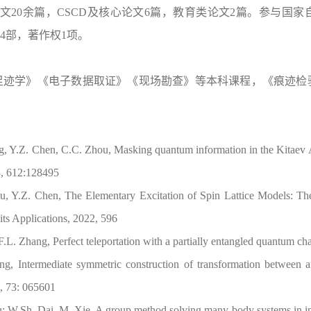
论文20余篇，CSCD及核心论文6篇，教育类论文2篇。参与国
4部，著作权1项。
足迹学》《电子数据取证》《现场勘查》等本科课程，《痕迹检
g, Y.Z. Chen, C.C. Zhou, Masking quantum information in the Kitaev A
23, 612:128495
, Y.Z. Chen, The Elementary Excitation of Spin Lattice Models: The Q
its Applications, 2022, 596
F.L. Zhang, Perfect teleportation with a partially entangled quantum c
ng, Intermediate symmetric construction of transformation between a
1, 73: 065601
; W.Sh. Dai, M. Xie, A group method solving many-body systems in inte