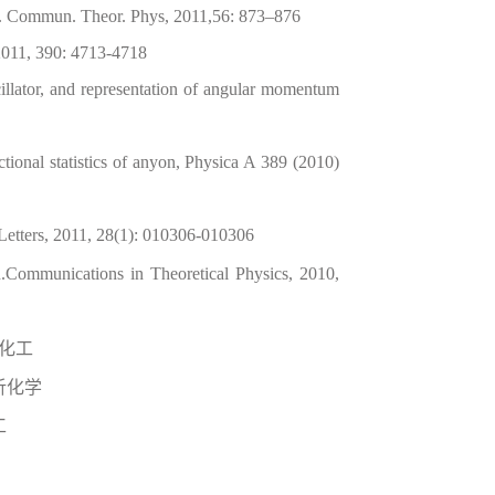
ns. Commun. Theor. Phys, 2011,56: 873–876
2011, 390: 4713-4718
cillator, and representation of angular momentum
ctional statistics of anyon, Physica A 389 (2010)
etters, 2011, 28(1): 010306-010306
.Communications in Theoretical Physics, 2010,
用化工
析化学
工