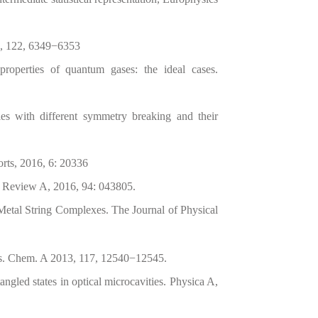
18, 122, 6349−6353
operties of quantum gases: the ideal cases.
les with different symmetry breaking and their
ports, 2016, 6: 20336
al Review A, 2016, 94: 043805.
Metal String Complexes. The Journal of Physical
hys. Chem. A 2013, 117, 12540−12545.
ngled states in optical microcavities. Physica A,