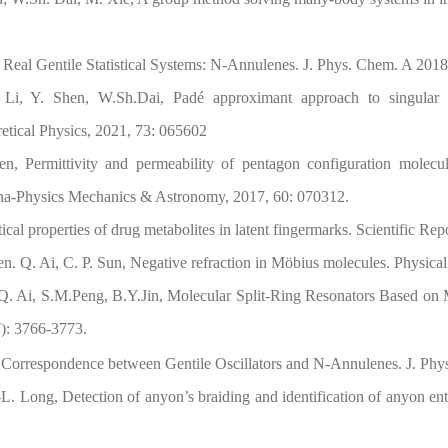
, Real Gentile Statistical Systems: N-Annulenes. J. Phys. Chem. A 20
Li, Y. Shen, W.Sh.Dai, Padé approximant approach to singular pr
tical Physics, 2021, 73: 065602
n, Permittivity and permeability of pentagon configuration molecu
ina-Physics Mechanics & Astronomy, 2017, 60: 070312.
ical properties of drug metabolites in latent fingermarks. Scientific Re
en. Q. Ai, C. P. Sun, Negative refraction in Möbius molecules. Physic
Q. Ai, S.M.Peng, B.Y.Jin, Molecular Split-Ring Resonators Based on 
): 3766-3773.
n, Correspondence between Gentile Oscillators and N-Annulenes. J. P
L. Long, Detection of anyon’s braiding and identification of anyon enta