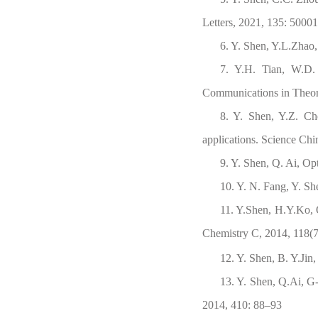
Letters, 2021, 135: 50001
6. Y. Shen, Y.L.Zhao
7. Y.H. Tian, W.D. 
Communications in Theore
8. Y. Shen, Y.Z. Che
applications. Science Ch
9. Y. Shen, Q. Ai, Opt
10. Y. N. Fang, Y. Sh
11. Y.Shen, H.Y.Ko, 
Chemistry C, 2014, 118(7
12. Y. Shen, B. Y.Ji
13. Y. Shen, Q.Ai, G-
2014, 410: 88–93