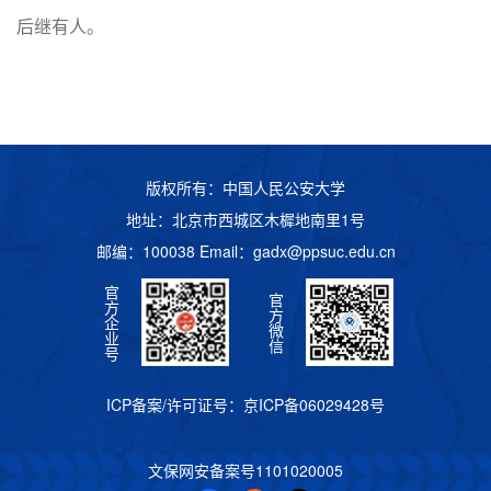
后继有人。
版权所有：中国人民公安大学
地址：北京市西城区木樨地南里1号
邮编：100038 Email：
gadx@ppsuc.edu.cn
官
官
方
方
企
微
业
信
号
ICP备案/许可证号：
京ICP备06029428号
文保网安备案号
1101020005