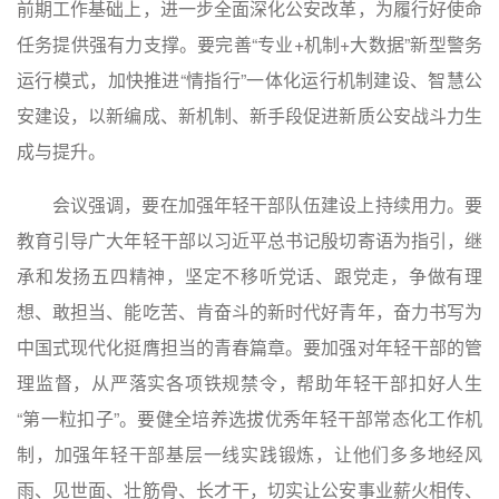
前期工作基础上，进一步全面深化公安改革，为履行好使命
任务提供强有力支撑。要完善“专业+机制+大数据”新型警务
运行模式，加快推进“情指行”一体化运行机制建设、智慧公
安建设，以新编成、新机制、新手段促进新质公安战斗力生
成与提升。
会议强调，要在加强年轻干部队伍建设上持续用力。要
教育引导广大年轻干部以习近平总书记殷切寄语为指引，继
承和发扬五四精神，坚定不移听党话、跟党走，争做有理
想、敢担当、能吃苦、肯奋斗的新时代好青年，奋力书写为
中国式现代化挺膺担当的青春篇章。要加强对年轻干部的管
理监督，从严落实各项铁规禁令，帮助年轻干部扣好人生
“第一粒扣子”。要健全培养选拔优秀年轻干部常态化工作机
制，加强年轻干部基层一线实践锻炼，让他们多多地经风
雨、见世面、壮筋骨、长才干，切实让公安事业薪火相传、