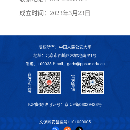
成立时间：2023年3月23日
版权所有：中国人民公安大学
地址：北京市西城区木樨地南里1号
邮编：100038 Email：
gadx@ppsuc.edu.cn
官
官
方
方
企
微
业
信
号
ICP备案/许可证号：
京ICP备06029428号
文保网安备案号
1101020005