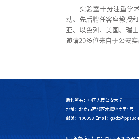
实验室十分注重学
动。先后聘任客座教授和
亚、以色列、美国、瑞士
邀请20多位来自于公安
版权所有：中国人民公安大学
地址：北京市西城区木樨地南里1号
邮编：100038 Email：
gadx@ppsuc.e
ICP备案/许可证号：
京ICP备060294