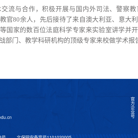
术交流与合作，积极开展与国内外司法、警察教
教官
80余人，先后接待了来自澳大利亚、意大
等国家的数百位法庭科学专家来实验室讲学并
实战部门、
教学科研机构的
顶级专家来校做学术报
官
方
企
业
号
du.cn
28号
文保网安备案号
1101020005