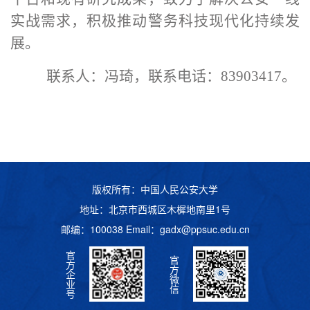
实战需求，积极推动警务科技现代化持续发
展。
联系人：冯琦，联系电话：
83903417。
版权所有：中国人民公安大学
地址：北京市西城区木樨地南里1号
邮编：100038 Email：
gadx@ppsuc.edu.cn
官
官
方
方
企
微
业
信
号