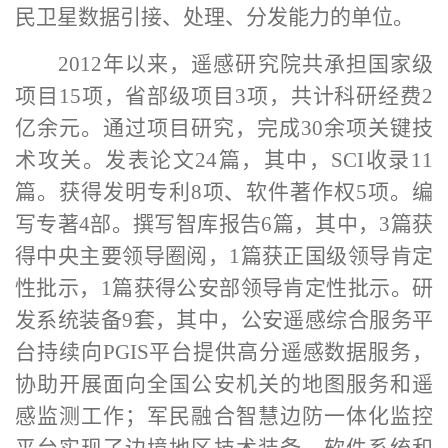
民卫星数据引接、处理、分发能力的单位。
2012年以来，
遥感研究院
共承担国家级
项目
15项，省部级项目3项，共计科研经费2
亿余元。通过项目研究，完成30余项关键技
术攻关
。
发表论文
24篇，其中，SCI收录11
篇
。
获得发明专利
8项、软件著作权5项
。
编
写专著
4部
。
撰写智库报告
6篇，其中，3篇获
得中央主要领导圈阅，1篇获正国级领导肯定
性批示，1篇获得公安部领导肯定性批示
。
研
发系统装备
9套
，
其中，
公安遥感综合服务平
台
持续向
PGIS平台提供高分遥感数据服务，
协助开展面向全国公安机关的地图服务和遥
感监测工作；
军民融合智慧边防一体化监控