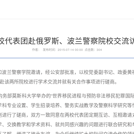
校代表团赴俄罗斯、波兰警察院校交流
作者： 发布时间：2015-07-14 00:00 点击数：
304
和波兰警察学院邀请，经公安部批准，以校党委副书记、政委黄
月1日赴该两所院校进行学术交流并就有关合作事项进行磋商。
内务部莫斯科大学举办的“世界移民进程与预防非法移民犯罪国际
学科专业设置、学生招录培养、警务实战教学及警察科学研究等
制进行了磋商，双方一致同意在两校代表团定期互访、互相邀请
学、交换教学和学术资料、就共同感兴趣的问题进行联合研究和
互了解、增进了彼此友谊，为今后继续扩大校际间交流合作的领