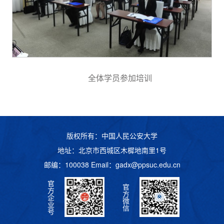
全体学员参加培训
版权所有：中国人民公安大学
地址：北京市西城区木樨地南里1号
邮编：100038 Email：
gadx@ppsuc.edu.cn
官
官
方
方
企
微
业
信
号