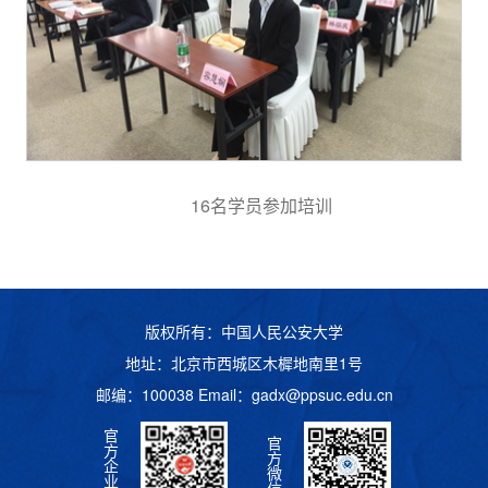
16名学员参加培训
版权所有：中国人民公安大学
地址：北京市西城区木樨地南里1号
邮编：100038 Email：
gadx@ppsuc.edu.cn
官
官
方
方
企
微
业
信