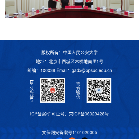
版权所有：中国人民公安大学
地址：北京市西城区木樨地南里1号
邮编：100038 Email：
gadx@ppsuc.edu.cn
官
官
方
方
企
微
业
信
号
ICP备案/许可证号：
京ICP备06029428号
文保网安备案号
1101020005