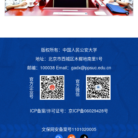
版权所有：中国人民公安大学
地址：北京市西城区木樨地南里1号
邮编：100038 Email：
gadx@ppsuc.edu.cn
官
官
方
方
企
微
业
信
号
ICP备案/许可证号：
京ICP备06029428号
文保网安备案号
1101020005