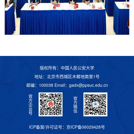
版权所有：中国人民公安大学
地址：北京市西城区木樨地南里1号
邮编：100038 Email：
gadx@ppsuc.edu.cn
官
官
方
方
企
微
业
信
号
ICP备案/许可证号：
京ICP备06029428号