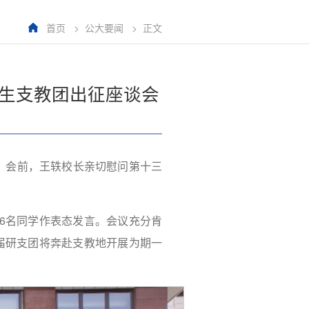
首页
>
公大要闻
>
正文
生支教团出征座谈会
。会前，王轶校长亲切慰问第十三
6名同学作表态发言。会议充分肯
届研支团将奔赴支教地开展为期一