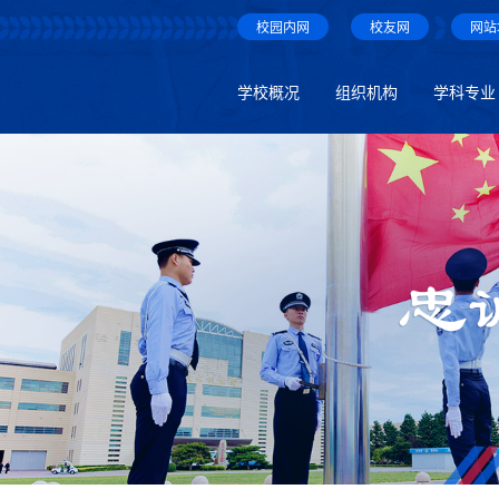
校园内网
校友网
网站
学校概况
组织机构
学科专业