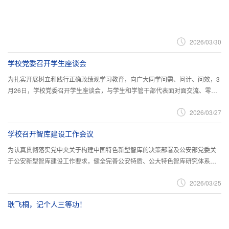
2026/03/30
学校党委召开学生座谈会
为扎实开展树立和践行正确政绩观学习教育，向广大同学问需、问计、问效，3
月26日，学校党委召开学生座谈会，与学生和学管干部代表面对面交流、零距
离沟通，校党委书记、校长王轶出席会议，校党委委员、副校长刘东华主持会
2026/03/27
议，校属有关职能部门、教学学院主要负责人参加会议。“能否进一步加大学校
的课程供给力度，在矛盾纠纷调解、群众工作、案件办理、AI赋能等方面设置
学校召开智库建设工作会议
更多精品课程，使大家在走上公安一线岗位后能够快速上手。...
为认真贯彻落实党中央关于构建中国特色新型智库的决策部署及公安部党委关
于公安新型智库建设工作要求，健全完善公安特质、公大特色智库研究体系，
不断提升学校服务公安工作现代化建设能力和水平，3月24日上午，学校召开智
2026/03/25
库建设工作会议，全面总结上一年度智库建设成效及不足，分享优秀智库建设
经验，就着力实现国内领先、世界一流，在“大安全”领域具有独特贡献的国家高
耿飞桐，记个人三等功！
端智库建设目标作出部署。校党委书记、校长王轶出席会议...