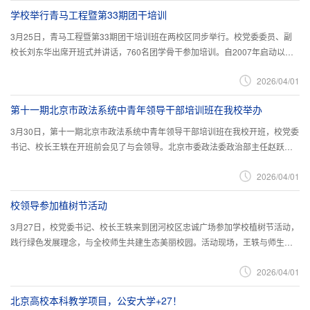
导能力等内容，运用视频教学、课堂讲授、交流研讨等形式组织开展，确保培
学校举行青马工程暨第33期团干培训
训取得实效。
3月25日，青马工程暨第33期团干培训班在两校区同步举行。校党委委员、副
校长刘东华出席开班式并讲话，760名团学骨干参加培训。自2007年启动以
来，学校已连续举办32期青马工程团干培训班，逐步构建起校、院、支部三级
2026/04/01
联动的培养体系，形成了理论教育与实践锻炼、普遍培养与重点锻造相结合的
工作机制。此次培训旨在进一步发挥团学骨干的模范带头作用，助力其强化理
第十一期北京市政法系统中青年领导干部培训班在我校举办
论武装、严明纪律要求、甘于担当奉献，努力提升综合素质和履职能...
3月30日，第十一期北京市政法系统中青年领导干部培训班在我校开班，校党委
书记、校长王轶在开班前会见了与会领导。北京市委政法委政治部主任赵跃出
席开班式并讲话，公安部高级警官学院党委委员、副院长云汉主持开班式。本
2026/04/01
期培训班围绕政法工作现代化建设的部署要求，聚焦北京市政法系统干部综合
素质提升，运用专题讲座、调研实践、交流研讨等形式开展教学活动，确保培
校领导参加植树节活动
训贴合实际、见行见效。
3月27日，校党委书记、校长王轶来到团河校区忠诚广场参加学校植树节活动，
践行绿色发展理念，与全校师生共建生态美丽校园。活动现场，王轶与师生代
表分工协作，共同栽种国槐、碧桃、紫叶李。国槐环绕忠诚雕塑，彰显“怀抱忠
2026/04/01
诚”精神；碧桃、紫叶李以“桃李”作喻，寄托学校对英才辈出、学子成才的期
望。学校将持续推进生态校园建设，打造四季有景、生态和谐的育人环境，让
北京高校本科教学项目，公安大学+27！
绿色理念融入校园、深入人心，引导师生共同守护美丽家园...