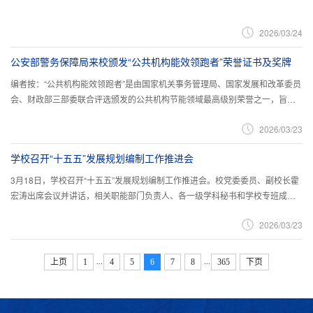
2026/03/24
公安部警务保障局来校颁发“公共机构能效领跑者”荣誉证书及奖牌
编者按：“公共机构能效领跑者”是由国家机关事务管理局、国家发展和改革委员
会、财政部三部委联合评选颁发的公共机构节能领域最高级别荣誉之一，旨在
表彰在节能降碳工作中成效突出、具有示范引领作用的单位。我校凭借长期以
2026/03/23
来在节能降碳领域的创新探索和显著成效，于2025年11月成功获评该项国家级
荣誉。3月19日上午，公安部警务保障局冯全副局长率队到访我校，代表公安部
学校召开“十五五”发展规划编制工作推进会
节能办为学校颁发“公共机构能效领跑者”荣誉证书与奖牌...
3月18日，学校召开“十五五”发展规划编制工作推进会。校党委委员、副校长霍
宏涛出席会议并讲话，相关职能部门负责人、各一级学科秘书和学校专班成员
参加。会议听取了各专项规划、各一级学科规划的总体思路、重点任务和核心
2026/03/23
指标，对学校总规划编制进行安排。会议要求规划编制要与上级文件紧密对
接，规划体系要互相支撑，核心指标制定要科学合理，以高质量发展规划牵引
学校高质量发展。
...
...
上页
1
4
5
6
7
8
365
下页