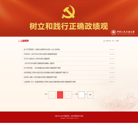
上级精神
当前您的位置：
首页
>
上级精神
深入学习贯彻党的二十届四中全会精神 努力实现“十五五”良好开局
2026-01-21
学习进行时丨习近平总书记引导树立和践行正确政绩观的故事
2026-02-25
学习手记 | 破形式主义之弊 树立践行正确政绩观
2026-01-25
《习近平关于树立和践行正确政绩观论述摘编》出版发行
2026-02-25
实干为民开新局——党中央部署启动树立和践行正确政绩观学习教育
2026-03-16
中央党的建设工作领导小组召开会议 研究部署树立和践行正确政绩观学习教育工作
2026-03-16
中办印发《通知》在全党开展树立和践行正确政绩观学习教育
2026-03-16
公安部党委（扩大）会议暨党的建设工作领导小组会议 部署开展树立和践行正确政绩观学习教育
2026-03-17
共8条
1/1
到第
页
上页
1
下页
跳转
中国人民公安大学版权所有，未经书面授权禁止使用
Copyright © 2026 all rights reserved