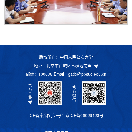
版权所有：中国人民公安大学
地址：北京市西城区木樨地南里1号
邮编：100038 Email：
gadx@ppsuc.edu.cn
官
官
方
方
企
微
业
信
号
ICP备案/许可证号：
京ICP备06029428号